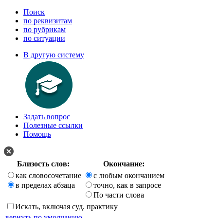
Поиск
по реквизитам
по рубрикам
по ситуации
В другую систему
Задать вопрос
Полезные ссылки
Помощь
Близость слов:
Окончание:
как словосочетание
с любым окончанием
в пределах абзаца
точно, как в запросе
По части слова
Искать, включая суд. практику
вернуть по умолчанию