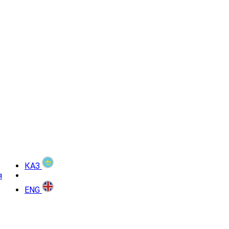
КАЗ
я
ENG