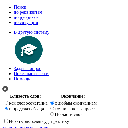
Поиск
по реквизитам
по рубрикам
по ситуации
В другую систему
Задать вопрос
Полезные ссылки
Помощь
Близость слов:
Окончание:
как словосочетание
с любым окончанием
в пределах абзаца
точно, как в запросе
По части слова
Искать, включая суд. практику
вернуть по умолчанию