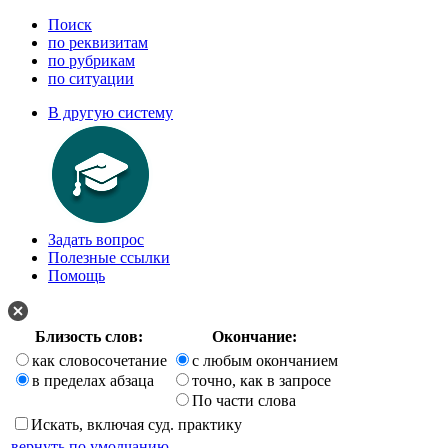
Поиск
по реквизитам
по рубрикам
по ситуации
В другую систему
Задать вопрос
Полезные ссылки
Помощь
Близость слов:
Окончание:
как словосочетание
с любым окончанием
в пределах абзаца
точно, как в запросе
По части слова
Искать, включая суд. практику
вернуть по умолчанию