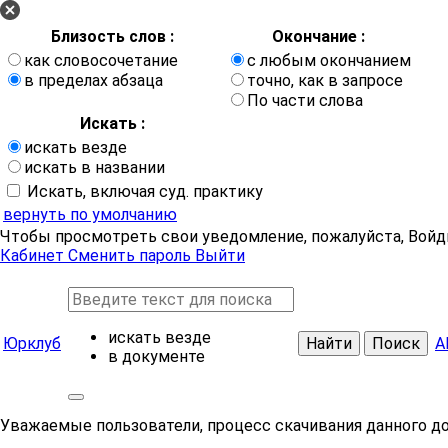
Близость слов :
Окончание :
как словосочетание
с любым окончанием
в пределах абзаца
точно, как в запросе
По части слова
Искать :
искать везде
искать в названии
Искать, включая суд. практику
вернуть по умолчанию
Чтобы просмотреть свои уведомление, пожалуйста, Войд
Кабинет
Сменить пароль
Выйти
искать везде
Юрклуб
Найти
Поиск
А
в документе
Уважаемые пользователи, процесс скачивания данного д