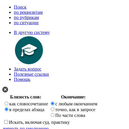
Поиск
по реквизитам
по рубрикам
по ситуации
В другую систему
Задать вопрос
Полезные ссылки
Помощь
Близость слов:
Окончание:
как словосочетание
с любым окончанием
в пределах абзаца
точно, как в запросе
По части слова
Искать, включая суд. практику
вернуть по умолчанию