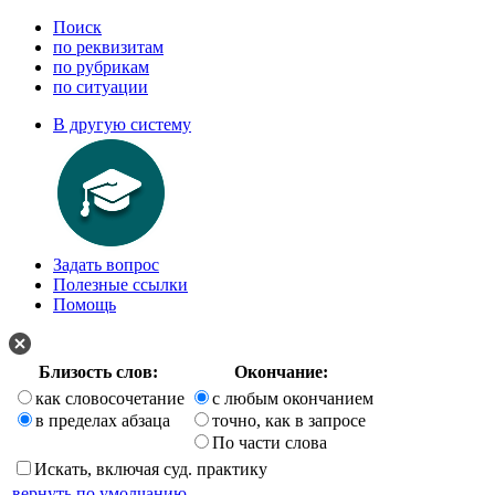
Поиск
по реквизитам
по рубрикам
по ситуации
В другую систему
Задать вопрос
Полезные ссылки
Помощь
Близость слов:
Окончание:
как словосочетание
с любым окончанием
в пределах абзаца
точно, как в запросе
По части слова
Искать, включая суд. практику
вернуть по умолчанию