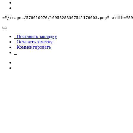
="/images/578010976/10953283307541176003.png" width="89
Поставить закладку
Оставить заметку
Комментировать