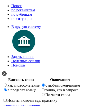
Поиск
по реквизитам
по рубрикам
по ситуации
В другую систему
Задать вопрос
Полезные ссылки
Помощь
Близость слов:
Окончание:
как словосочетание
с любым окончанием
в пределах абзаца
точно, как в запросе
По части слова
Искать, включая суд. практику
вернуть по умолчанию