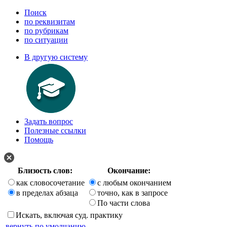
Поиск
по реквизитам
по рубрикам
по ситуации
В другую систему
Задать вопрос
Полезные ссылки
Помощь
Близость слов:
Окончание:
как словосочетание
с любым окончанием
в пределах абзаца
точно, как в запросе
По части слова
Искать, включая суд. практику
вернуть по умолчанию