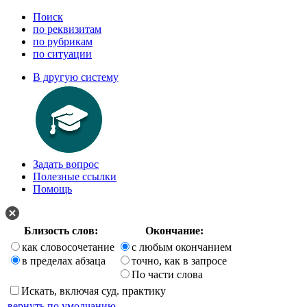
Поиск
по реквизитам
по рубрикам
по ситуации
В другую систему
Задать вопрос
Полезные ссылки
Помощь
Близость слов:
Окончание:
как словосочетание
с любым окончанием
в пределах абзаца
точно, как в запросе
По части слова
Искать, включая суд. практику
вернуть по умолчанию