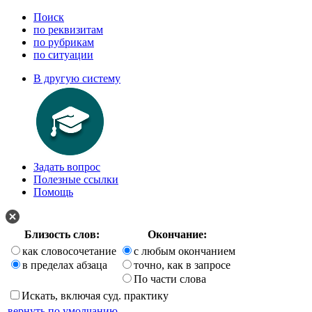
Поиск
по реквизитам
по рубрикам
по ситуации
В другую систему
Задать вопрос
Полезные ссылки
Помощь
Близость слов:
Окончание:
как словосочетание
с любым окончанием
в пределах абзаца
точно, как в запросе
По части слова
Искать, включая суд. практику
вернуть по умолчанию