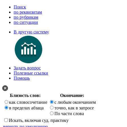
Поиск
по реквизитам
по рубрикам
по ситуации
В другую систему
Задать вопрос
Полезные ссылки
Помощь
Близость слов:
Окончание:
как словосочетание
с любым окончанием
в пределах абзаца
точно, как в запросе
По части слова
Искать, включая суд. практику
вернуть по умолчанию