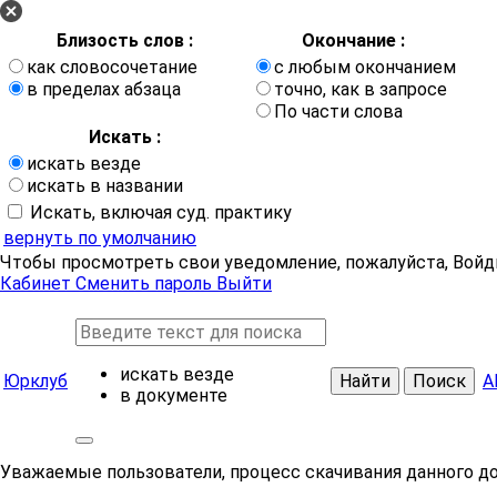
Близость слов :
Окончание :
как словосочетание
с любым окончанием
в пределах абзаца
точно, как в запросе
По части слова
Искать :
искать везде
искать в названии
Искать, включая суд. практику
вернуть по умолчанию
Чтобы просмотреть свои уведомление, пожалуйста, Войд
Кабинет
Сменить пароль
Выйти
искать везде
Юрклуб
Найти
Поиск
А
в документе
Уважаемые пользователи, процесс скачивания данного д