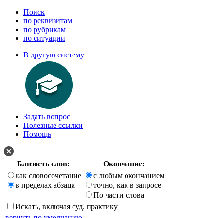
Поиск
по реквизитам
по рубрикам
по ситуации
В другую систему
Задать вопрос
Полезные ссылки
Помощь
Близость слов:
Окончание:
как словосочетание
с любым окончанием
в пределах абзаца
точно, как в запросе
По части слова
Искать, включая суд. практику
вернуть по умолчанию