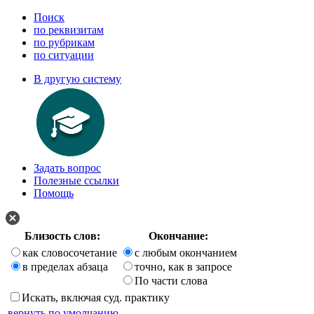
Поиск
по реквизитам
по рубрикам
по ситуации
В другую систему
Задать вопрос
Полезные ссылки
Помощь
Близость слов:
Окончание:
как словосочетание
с любым окончанием
в пределах абзаца
точно, как в запросе
По части слова
Искать, включая суд. практику
вернуть по умолчанию