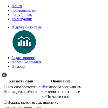
Поиск
по реквизитам
по рубрикам
по ситуации
В другую систему
Задать вопрос
Полезные ссылки
Помощь
Близость слов:
Окончание:
как словосочетание
с любым окончанием
в пределах абзаца
точно, как в запросе
По части слова
Искать, включая суд. практику
вернуть по умолчанию