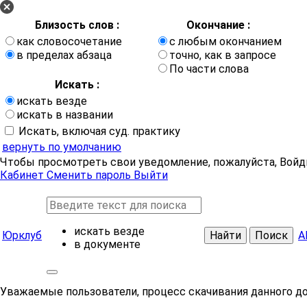
Близость слов :
Окончание :
как словосочетание
с любым окончанием
в пределах абзаца
точно, как в запросе
По части слова
Искать :
искать везде
искать в названии
Искать, включая суд. практику
вернуть по умолчанию
Чтобы просмотреть свои уведомление, пожалуйста, Войд
Кабинет
Сменить пароль
Выйти
искать везде
Юрклуб
Найти
Поиск
А
в документе
Уважаемые пользователи, процесс скачивания данного д