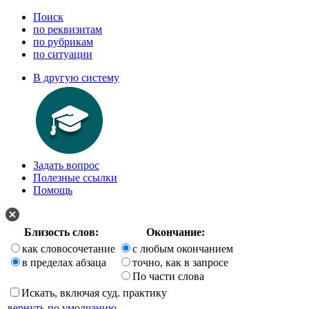
Поиск
по реквизитам
по рубрикам
по ситуации
В другую систему
Задать вопрос
Полезные ссылки
Помощь
Близость слов:
Окончание:
как словосочетание
с любым окончанием
в пределах абзаца
точно, как в запросе
По части слова
Искать, включая суд. практику
вернуть по умолчанию