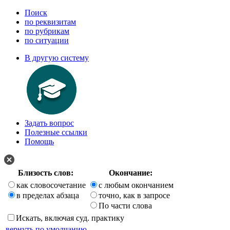
Поиск
по реквизитам
по рубрикам
по ситуации
В другую систему
Задать вопрос
Полезные ссылки
Помощь
Близость слов:
Окончание:
как словосочетание
с любым окончанием
в пределах абзаца
точно, как в запросе
По части слова
Искать, включая суд. практику
вернуть по умолчанию