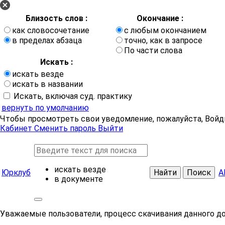
Близость слов :
Окончание :
как словосочетание
с любым окончанием
в пределах абзаца
точно, как в запросе
По части слова
Искать :
искать везде
искать в названии
Искать, включая суд. практику
вернуть по умолчанию
Чтобы просмотреть свои уведомление, пожалуйста, Войд
Кабинет
Сменить пароль
Выйти
искать везде
Юрклуб
Найти
Поиск
А
в документе
Уважаемые пользователи, процесс скачивания данного д