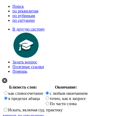
Поиск
по реквизитам
по рубрикам
по ситуации
В другую систему
Задать вопрос
Полезные ссылки
Помощь
Близость слов:
Окончание:
как словосочетание
с любым окончанием
в пределах абзаца
точно, как в запросе
По части слова
Искать, включая суд. практику
вернуть по умолчанию