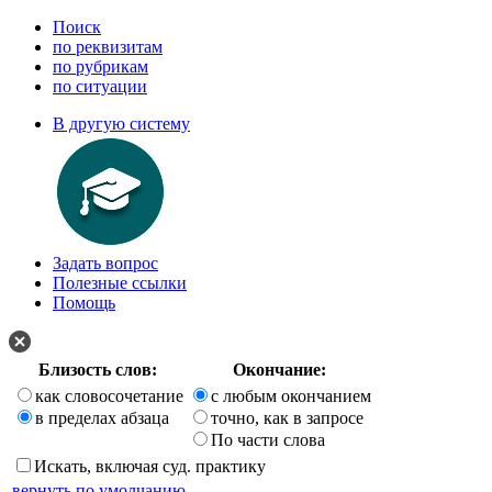
Поиск
по реквизитам
по рубрикам
по ситуации
В другую систему
Задать вопрос
Полезные ссылки
Помощь
Близость слов:
Окончание:
как словосочетание
с любым окончанием
в пределах абзаца
точно, как в запросе
По части слова
Искать, включая суд. практику
вернуть по умолчанию