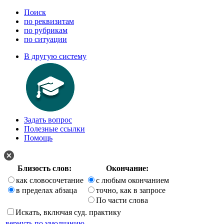
Поиск
по реквизитам
по рубрикам
по ситуации
В другую систему
Задать вопрос
Полезные ссылки
Помощь
Близость слов:
Окончание:
как словосочетание
с любым окончанием
в пределах абзаца
точно, как в запросе
По части слова
Искать, включая суд. практику
вернуть по умолчанию