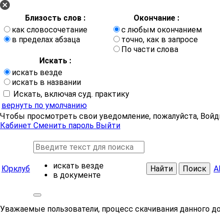
Близость слов :
Окончание :
как словосочетание
с любым окончанием
в пределах абзаца
точно, как в запросе
По части слова
Искать :
искать везде
искать в названии
Искать, включая суд. практику
вернуть по умолчанию
Чтобы просмотреть свои уведомление, пожалуйста, Войд
Кабинет
Сменить пароль
Выйти
искать везде
Юрклуб
Найти
Поиск
А
в документе
Уважаемые пользователи, процесс скачивания данного д