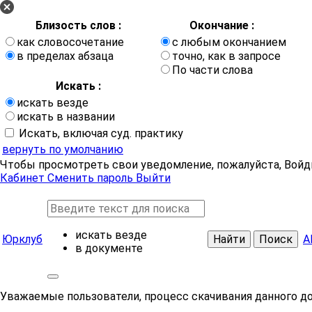
Близость слов :
Окончание :
как словосочетание
с любым окончанием
в пределах абзаца
точно, как в запросе
По части слова
Искать :
искать везде
искать в названии
Искать, включая суд. практику
вернуть по умолчанию
Чтобы просмотреть свои уведомление, пожалуйста, Войд
Кабинет
Сменить пароль
Выйти
искать везде
Юрклуб
Найти
Поиск
А
в документе
Уважаемые пользователи, процесс скачивания данного д