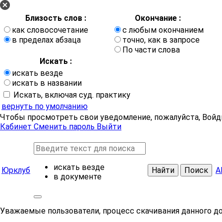
Близость слов :
Окончание :
как словосочетание
с любым окончанием
в пределах абзаца
точно, как в запросе
По части слова
Искать :
искать везде
искать в названии
Искать, включая суд. практику
вернуть по умолчанию
Чтобы просмотреть свои уведомление, пожалуйста, Войд
Кабинет
Сменить пароль
Выйти
искать везде
Юрклуб
Найти
Поиск
А
в документе
Уважаемые пользователи, процесс скачивания данного д