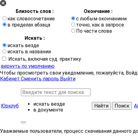
Близость слов :
Окончание :
как словосочетание
с любым окончанием
в пределах абзаца
точно, как в запросе
По части слова
Искать :
искать везде
искать в названии
Искать, включая суд. практику
вернуть по умолчанию
Чтобы просмотреть свои уведомление, пожалуйста, Войд
Кабинет
Сменить пароль
Выйти
искать везде
Юрклуб
Найти
Поиск
А
в документе
Уважаемые пользователи, процесс скачивания данного д