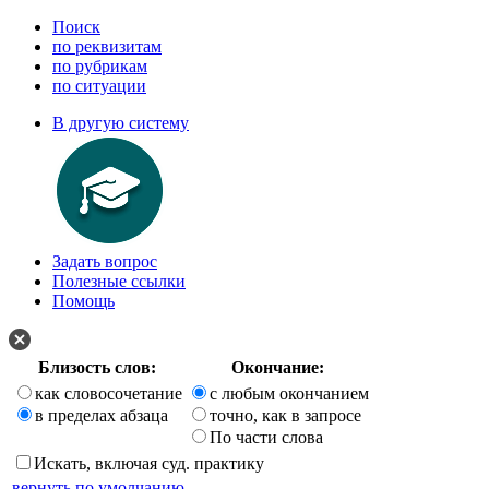
Поиск
по реквизитам
по рубрикам
по ситуации
В другую систему
Задать вопрос
Полезные ссылки
Помощь
Близость слов:
Окончание:
как словосочетание
с любым окончанием
в пределах абзаца
точно, как в запросе
По части слова
Искать, включая суд. практику
вернуть по умолчанию