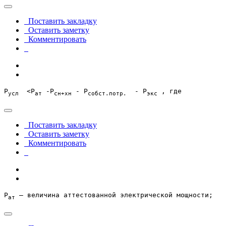
Поставить закладку
Оставить заметку
Комментировать
Р
  <Р
 -Р
 - Р
  - Р
 , где
усл
ат
сн+хн
собст.потр.
экс
Поставить закладку
Оставить заметку
Комментировать
Р
 – величина аттестованной электрической мощности;
ат