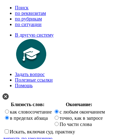
Поиск
по реквизитам
по рубрикам
по ситуации
В другую систему
Задать вопрос
Полезные ссылки
Помощь
Близость слов:
Окончание:
как словосочетание
с любым окончанием
в пределах абзаца
точно, как в запросе
По части слова
Искать, включая суд. практику
вернуть по умолчанию