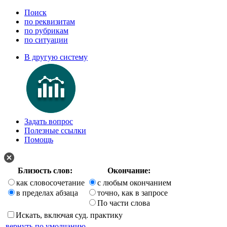
Поиск
по реквизитам
по рубрикам
по ситуации
В другую систему
Задать вопрос
Полезные ссылки
Помощь
Близость слов:
Окончание:
как словосочетание
с любым окончанием
в пределах абзаца
точно, как в запросе
По части слова
Искать, включая суд. практику
вернуть по умолчанию