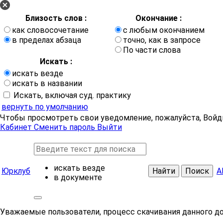
Близость слов :
Окончание :
как словосочетание
с любым окончанием
в пределах абзаца
точно, как в запросе
По части слова
Искать :
искать везде
искать в названии
Искать, включая суд. практику
вернуть по умолчанию
Чтобы просмотреть свои уведомление, пожалуйста, Войд
Кабинет
Сменить пароль
Выйти
искать везде
Юрклуб
Найти
Поиск
А
в документе
Уважаемые пользователи, процесс скачивания данного д