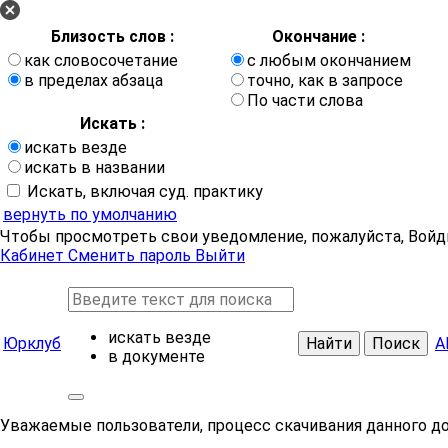
Близость слов :
Окончание :
как словосочетание
с любым окончанием
в пределах абзаца
точно, как в запросе
По части слова
Искать :
искать везде
искать в названии
Искать, включая суд. практику
вернуть по умолчанию
Чтобы просмотреть свои уведомление, пожалуйста, Войд
Кабинет
Сменить пароль
Выйти
искать везде
Юрклуб
Найти
Поиск
А
в документе
Уважаемые пользователи, процесс скачивания данного д