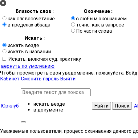
Близость слов :
Окончание :
как словосочетание
с любым окончанием
в пределах абзаца
точно, как в запросе
По части слова
Искать :
искать везде
искать в названии
Искать, включая суд. практику
вернуть по умолчанию
Чтобы просмотреть свои уведомление, пожалуйста, Войд
Кабинет
Сменить пароль
Выйти
искать везде
Юрклуб
Найти
Поиск
А
в документе
Уважаемые пользователи, процесс скачивания данного д