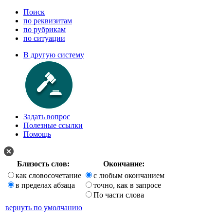
Поиск
по реквизитам
по рубрикам
по ситуации
В другую систему
Задать вопрос
Полезные ссылки
Помощь
Близость слов:
Окончание:
как словосочетание
с любым окончанием
в пределах абзаца
точно, как в запросе
По части слова
вернуть по умолчанию