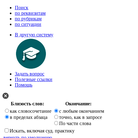
Поиск
по реквизитам
по рубрикам
по ситуации
В другую систему
Задать вопрос
Полезные ссылки
Помощь
Близость слов:
Окончание:
как словосочетание
с любым окончанием
в пределах абзаца
точно, как в запросе
По части слова
Искать, включая суд. практику
вернуть по умолчанию