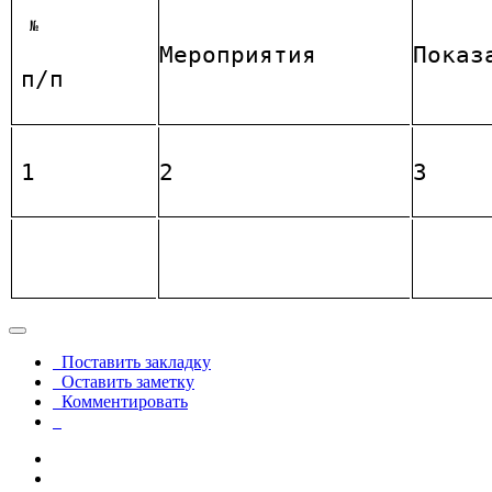
№
Мероприятия
Показ
п/п
1
2
3
Поставить закладку
Оставить заметку
Комментировать