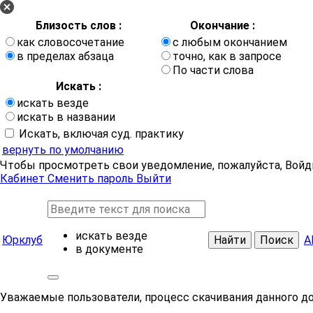
Близость слов :
Окончание :
как словосочетание
с любым окончанием
в пределах абзаца
точно, как в запросе
По части слова
Искать :
искать везде
искать в названии
Искать, включая суд. практику
вернуть по умолчанию
Чтобы просмотреть свои уведомление, пожалуйста, Войд
Кабинет
Сменить пароль
Выйти
искать везде
Юрклуб
Найти
Поиск
А
в документе
Уважаемые пользователи, процесс скачивания данного д