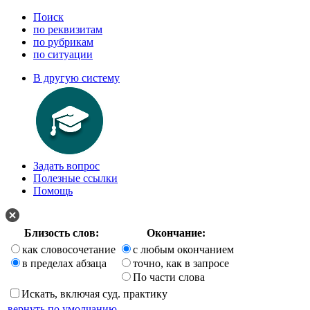
Поиск
по реквизитам
по рубрикам
по ситуации
В другую систему
Задать вопрос
Полезные ссылки
Помощь
Близость слов:
Окончание:
как словосочетание
с любым окончанием
в пределах абзаца
точно, как в запросе
По части слова
Искать, включая суд. практику
вернуть по умолчанию