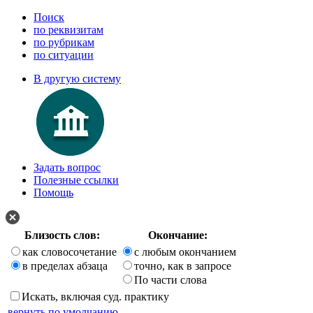
Поиск
по реквизитам
по рубрикам
по ситуации
В другую систему
Задать вопрос
Полезные ссылки
Помощь
Близость слов:
Окончание:
как словосочетание
с любым окончанием
в пределах абзаца
точно, как в запросе
По части слова
Искать, включая суд. практику
вернуть по умолчанию