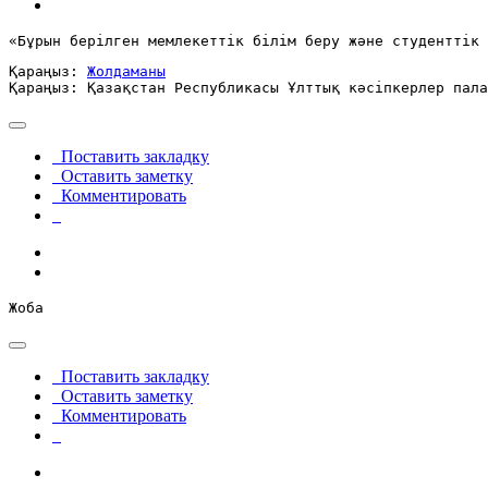
«Бұрын берілген мемлекеттік білім беру және студенттік 
Қараңыз: 
Жолдаманы
Қараңыз: Қазақстан Республикасы Ұлттық кәсіпкерлер пала
Поставить закладку
Оставить заметку
Комментировать
Жоба
Поставить закладку
Оставить заметку
Комментировать