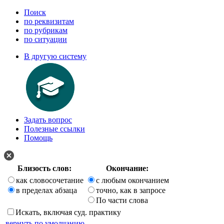
Поиск
по реквизитам
по рубрикам
по ситуации
В другую систему
Задать вопрос
Полезные ссылки
Помощь
Близость слов:
Окончание:
как словосочетание
с любым окончанием
в пределах абзаца
точно, как в запросе
По части слова
Искать, включая суд. практику
вернуть по умолчанию