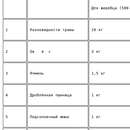
Для жеребца (500
1
Разновидности травы 
10 кг
2
Ов
ё
с
3 кг
3
Ячмень
1,5 кг
4
Дроблённая пшеница
1 кг
5
Подсолнечный жмых
1 кг