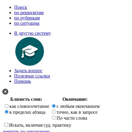
Поиск
по реквизитам
по рубрикам
по ситуации
В другую систему
Задать вопрос
Полезные ссылки
Помощь
Близость слов:
Окончание:
как словосочетание
с любым окончанием
в пределах абзаца
точно, как в запросе
По части слова
Искать, включая суд. практику
вернуть по умолчанию