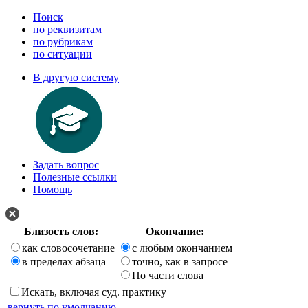
Поиск
по реквизитам
по рубрикам
по ситуации
В другую систему
Задать вопрос
Полезные ссылки
Помощь
Близость слов:
Окончание:
как словосочетание
с любым окончанием
в пределах абзаца
точно, как в запросе
По части слова
Искать, включая суд. практику
вернуть по умолчанию