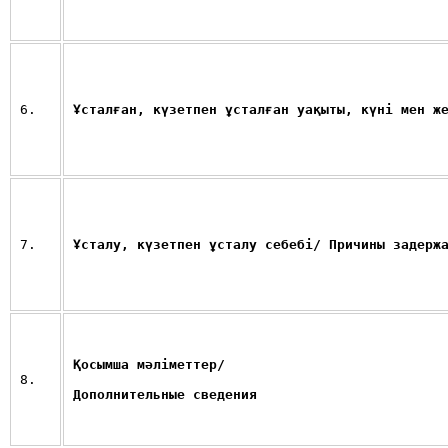
6.
Ұсталған, күзетпен ұсталған уақыты, күні мен ж
7.
Ұсталу, күзетпен ұсталу себебі/ Причины задерж
Қосымша мәліметтер/
8.
Дополнительные сведения