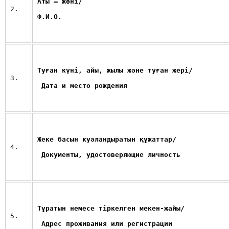
Аты – жөні/
2.
Ф.И.О.
Туған күні, айы, жылы және туған жері/
3.
Дата и место рождения
Жеке басын куәландыратын құжаттар/
4.
Документы, удостоверяющие личность
Тұратын немесе тіркелген мекен-жайы/
5.
Адрес проживания или регистрации