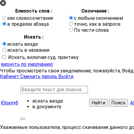
Близость слов :
Окончание :
как словосочетание
с любым окончанием
в пределах абзаца
точно, как в запросе
По части слова
Искать :
искать везде
искать в названии
Искать, включая суд. практику
вернуть по умолчанию
Чтобы просмотреть свои уведомление, пожалуйста, Войд
Кабинет
Сменить пароль
Выйти
искать везде
Юрклуб
Найти
Поиск
А
в документе
Уважаемые пользователи, процесс скачивания данного д