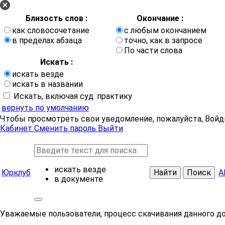
Близость слов :
Окончание :
как словосочетание
с любым окончанием
в пределах абзаца
точно, как в запросе
По части слова
Искать :
искать везде
искать в названии
Искать, включая суд. практику
вернуть по умолчанию
Чтобы просмотреть свои уведомление, пожалуйста, Войд
Кабинет
Сменить пароль
Выйти
искать везде
Юрклуб
Найти
Поиск
А
в документе
Уважаемые пользователи, процесс скачивания данного д