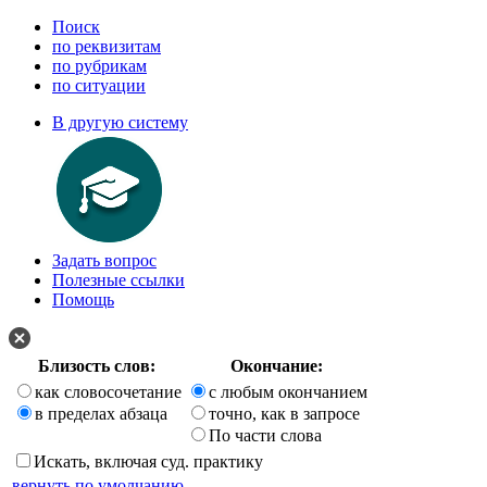
Поиск
по реквизитам
по рубрикам
по ситуации
В другую систему
Задать вопрос
Полезные ссылки
Помощь
Близость слов:
Окончание:
как словосочетание
с любым окончанием
в пределах абзаца
точно, как в запросе
По части слова
Искать, включая суд. практику
вернуть по умолчанию