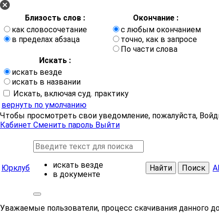
Близость слов :
Окончание :
как словосочетание
с любым окончанием
в пределах абзаца
точно, как в запросе
По части слова
Искать :
искать везде
искать в названии
Искать, включая суд. практику
вернуть по умолчанию
Чтобы просмотреть свои уведомление, пожалуйста, Войд
Кабинет
Сменить пароль
Выйти
искать везде
Юрклуб
Найти
Поиск
А
в документе
Уважаемые пользователи, процесс скачивания данного д