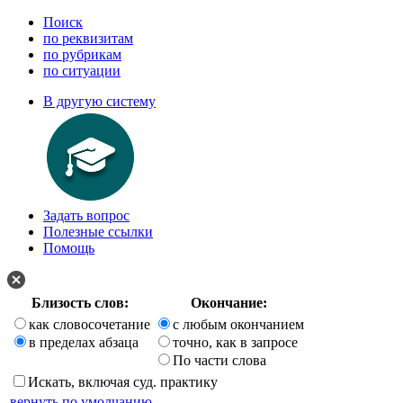
Поиск
по реквизитам
по рубрикам
по ситуации
В другую систему
Задать вопрос
Полезные ссылки
Помощь
Близость слов:
Окончание:
как словосочетание
с любым окончанием
в пределах абзаца
точно, как в запросе
По части слова
Искать, включая суд. практику
вернуть по умолчанию