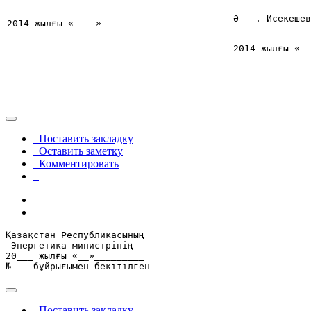
Ә
. Исекешев
2014 жылғы «____» _________
2014 жылғы «__
Поставить закладку
Оставить заметку
Комментировать
Қазақстан Республикасының

 Энергетика министрінің

20___ жылғы «__»_________

№___ бұйрығымен бекітілген
Поставить закладку