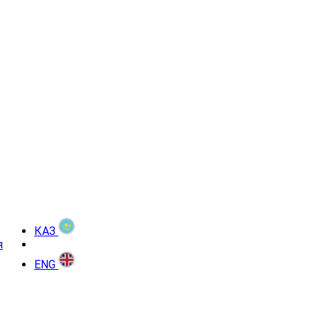
КАЗ
я
ENG