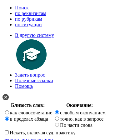
Поиск
по реквизитам
по рубрикам
по ситуации
В другую систему
Задать вопрос
Полезные ссылки
Помощь
Близость слов:
Окончание:
как словосочетание
с любым окончанием
в пределах абзаца
точно, как в запросе
По части слова
Искать, включая суд. практику
вернуть по умолчанию