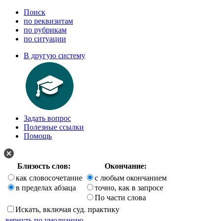
Поиск
по реквизитам
по рубрикам
по ситуации
В другую систему
Задать вопрос
Полезные ссылки
Помощь
Близость слов:
Окончание:
как словосочетание
с любым окончанием
в пределах абзаца
точно, как в запросе
По части слова
Искать, включая суд. практику
вернуть по умолчанию