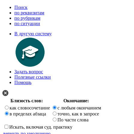
Поиск
по реквизитам
по рубрикам
по ситуации
В другую систему
Задать вопрос
Полезные ссылки
Помощь
Близость слов:
Окончание:
как словосочетание
с любым окончанием
в пределах абзаца
точно, как в запросе
По части слова
Искать, включая суд. практику
вернуть по умолчанию